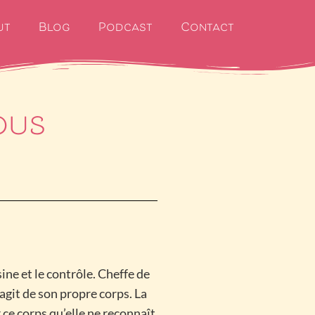
ut
Blog
Podcast
Contact
nous
sine et le contrôle. Cheffe de
s’agit de son propre corps. La
 ce corps qu’elle ne reconnaît