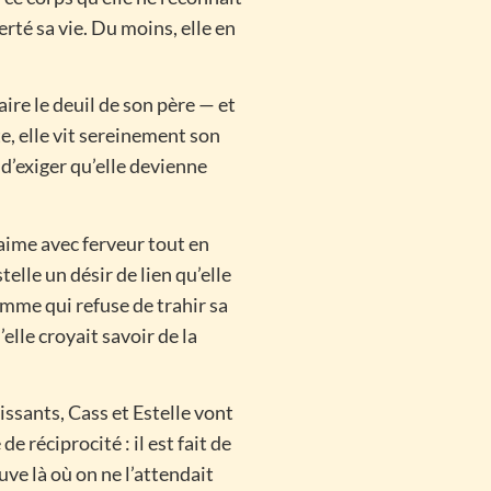
rté sa vie. Du moins, elle en
ire le deuil de son père — et
e, elle vit sereinement son
 d’exiger qu’elle devienne
aime avec ferveur tout en
telle un désir de lien qu’elle
emme qui refuse de trahir sa
lle croyait savoir de la
ssants, Cass et Estelle vont
e réciprocité : il est fait de
uve là où on ne l’attendait