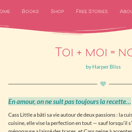
ome
Books
Shop
Free Stories
Abo
Toi + moi = 
by
Harper Bliss
En amour, on ne suit pas toujours la recette…
Cass Little a bâti sa vie autour de deux passions : la cui
cuisine, elle vise la perfection en tout — sauf lorsqu’il 
ménopause a laissé des traces, et Cass peine à accepter