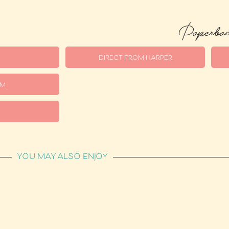
Paperba
DIRECT FROM HARPER
OM
YOU MAY ALSO ENJOY