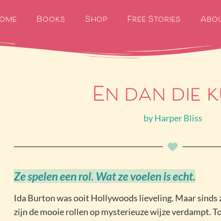
ome
Books
Shop
Free Stories
Abo
En dan die k
by
Harper Bliss
Ze spelen een rol. Wat ze voelen is echt.
Ida Burton was ooit Hollywoods lieveling. Maar sinds z
zijn de mooie rollen op mysterieuze wijze verdampt. To