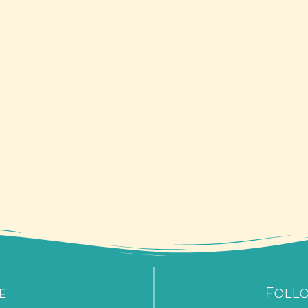
e
Foll