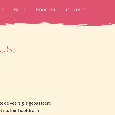
ut
Blog
Podcast
Contact
us…
e de veertig is gepasseerd,
t nu. Een hoofdrol in