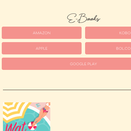
E-Books
AMAZON
KOBO
APPLE
BOL.C
GOOGLE PLAY