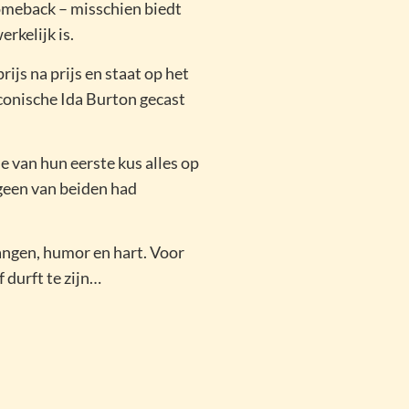
omeback – misschien biedt
erkelijk is.
rijs na prijs en staat op het
conische Ida Burton gecast
ie van hun eerste kus alles op
 geen van beiden had
angen, humor en hart. Voor
f durft te zijn…