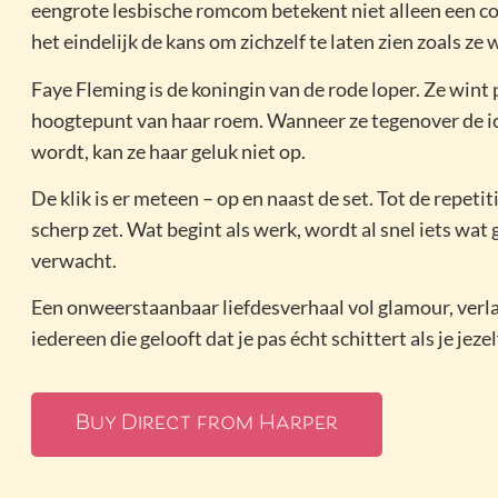
eengrote lesbische romcom betekent niet alleen een c
het eindelijk de kans om zichzelf te laten zien zoals ze w
Faye Fleming is de koningin van de rode loper. Ze wint p
hoogtepunt van haar roem. Wanneer ze tegenover de i
wordt, kan ze haar geluk niet op.
De klik is er meteen – op en naast de set. Tot de repetit
scherp zet. Wat begint als werk, wordt al snel iets wat
verwacht.
Een onweerstaanbaar liefdesverhaal vol glamour, verl
iedereen die gelooft dat je pas écht schittert als je jezel
Buy Direct from Harper