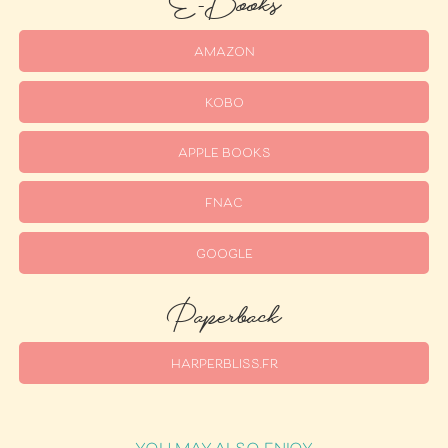
AMAZON
KOBO
APPLE BOOKS
FNAC
GOOGLE
Paperback
HARPERBLISS.FR